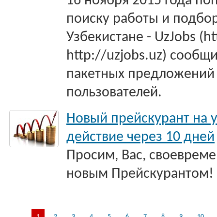
16 ноября 2015 года по
поиску работы и подбор
Узбекистане - UzJobs (ht
http://uzjobs.uz) сообщ
пакетных предложений 
пользователей.
Новый прейскурант на у
действие через 10 дней
Просим, Вас, своевреме
новым Прейскурантом!
1
2
3
4
5
6
7
8
9
10