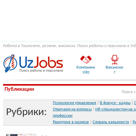
Работа в Ташкенте, резюме, вакансии. Поиск работы и персонала в Уз
Компании
Вакансии
1082
7
Публикации
Поиск 
Психология управления
|
В фокусе - кадры
|
Рубрики:
Отвечаем на вопросы
|
HR-специалистам на з
профессии
Рекрутинг в разрезе
|
Словарь карьериста
|
Р