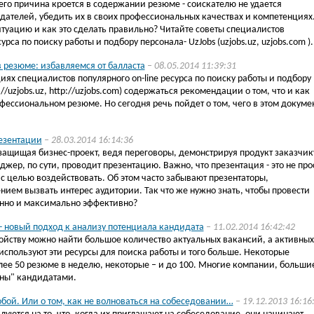
го причина кроется в содержании резюме - соискателю не удается
дателей, убедить их в своих профессиональных качествах и компетенциях
туацию и как это сделать правильно? Читайте советы специалистов
сурса по поиску работы и подбору персонала- UzJobs (uzjobs.uz, uzjobs.com ).
резюме: избавляемся от балласта
– 08.05.2014 11:39:31
иях специалистов популярного on-line ресурса по поиску работы и подбору
://uzjobs.uz, http://uzjobs.com) содержаться рекомендации о том, что и как
фессиональном резюме. Но сегодня речь пойдет о том, чего в этом докуме
езентации
– 28.03.2014 16:14:36
защищая бизнес-проект, ведя переговоры, демонстрируя продукт заказчик
жер, по сути, проводит презентацию. Важно, что презентация - это не про
з с целью воздействовать. Об этом часто забывают презентаторы,
ием вызвать интерес аудитории. Так что же нужно знать, чтобы провести
нно и максимально эффективно?
- новый подход к анализу потенциала кандидата
– 11.02.2014 16:42:42
ройству можно найти большое количество актуальных вакансий, а активных
используют эти ресурсы для поиска работы и того больше. Некоторые
лее 50 резюме в неделю, некоторые – и до 100. Многие компании, больши
ены" кандидатами.
обой. Или о том, как не волноваться на собеседовании…
– 19.12.2013 16:16