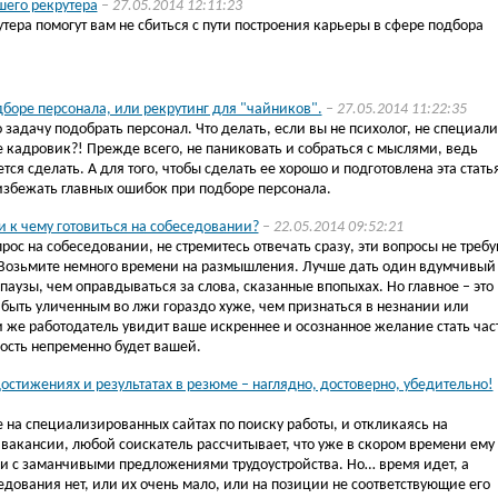
шего рекрутера
– 27.05.2014 12:11:23
тера помогут вам не сбиться с пути построения карьеры в сфере подбора
боре персонала, или рекрутинг для "чайников".
– 27.05.2014 11:22:35
 задачу подобрать персонал. Что делать, если вы не психолог, не специали
е кадровик?! Прежде всего, не паниковать и собраться с мыслями, ведь
тся сделать. А для того, чтобы сделать ее хорошо и подготовлена эта стать
избежать главных ошибок при подборе персонала.
 к чему готовиться на собеседовании?
– 22.05.2014 09:52:21
ос на собеседовании, не стремитесь отвечать сразу, эти вопросы не требу
Возьмите немного времени на размышления. Лучше дать один вдумчивый
 паузы, чем оправдываться за слова, сказанные впопыхах. Но главное – это
 быть уличенным во лжи гораздо хуже, чем признаться в незнании или
и же работодатель увидит ваше искреннее и осознанное желание стать ча
ость непременно будет вашей.
стижениях и результатах в резюме – наглядно, достоверно, убедительно!
на специализированных сайтах по поиску работы, и откликаясь на
вакансии, любой соискатель рассчитывает, что уже в скором времени ему
ки с заманчивыми предложениями трудоустройства. Но… время идет, а
дования нет, или их очень мало, или на позиции не соответствующие его