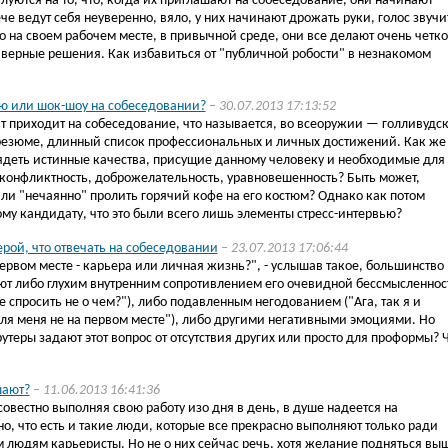
уются на то, что, когда их приглашают на собеседование, они начинают
че ведут себя неуверенно, вяло, у них начинают дрожать руки, голос звучи
то на своем рабочем месте, в привычной среде, они все делают очень четко
 верные решения. Как избавиться от "публичной робости" в незнакомом
ю или шок-шоу на собеседовании?
– 30.07.2013 17:13:52
 приходит на собеседование, что называется, во всеоружии — голливудс
резюме, длинный список профессиональных и личных достижений. Как же
лядеть истинные качества, присущие данному человеку и необходимые для
сконфликтность, доброжелательность, уравновешенность? Быть может,
или "нечаянно" пролить горячий кофе на его костюм? Однако как потом
у кандидату, что это были всего лишь элементы стресс-интервью?
рой, что отвечать на собеседовании
– 23.07.2013 17:06:44
 первом месте - карьера или личная жизнь?", - услышав такое, большинство
ют либо глухим внутренним сопротивлением его очевидной бессмысленнос
 спросить не о чем?"), либо подавленным негодованием ("Ага, так я и
для меня не на первом месте"), либо другими негативными эмоциями. Но
утеры задают этот вопрос от отсутствия других или просто для проформы? 
шают?
– 11.06.2013 16:41:36
овестно выполняя свою работу изо дня в день, в душе надеется на
о, что есть и такие люди, которые все прекрасно выполняют только ради
 людям карьеристы. Но не о них сейчас речь, хотя желание подняться вы