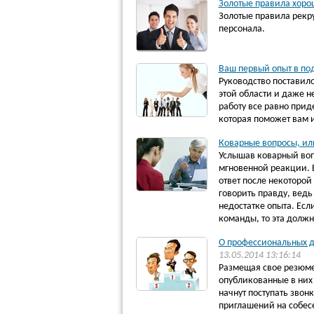
Золотые правила хоро
Золотые правила рекру
персонала.
Ваш первый опыт в под
Руководство поставило
этой области и даже н
работу все равно приде
которая поможет вам 
Коварные вопросы, или
Услышав коварный вопр
мгновенной реакции. 
ответ после некоторой
говорить правду, ведь
недостатке опыта. Есл
команды, то эта должн
О профессиональных до
13.05.2014 13:16:14
Размещая свое резюме 
опубликованные в них 
начнут поступать звон
приглашений на собесе