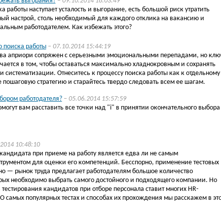
збежать выгорания?
– 09.10.2014 18:03:49
ка работы наступает усталость и выгорание, есть большой риск утратить
ый настрой, столь необходимый для каждого отклика на вакансию и
альным работодателем. Как избежать этого?
о поиска работы
– 07.10.2014 15:44:19
тва априори сопряжен с серьезными эмоциональными перепадами, но клю
ючается в том, чтобы оставаться максимально хладнокровным и сохранять
 и систематизации. Отнеситесь к процессу поиска работы как к отдельному
е пошаговую стратегию и старайтесь твердо следовать всем ее шагам.
ыбором работодателя?
– 05.06.2014 15:57:59
омогут вам расставить все точки над "i" в принятии окончательного выбора
.2014 10:48:10
кандидата при приеме на работу является едва ли не самым
трументом для оценки его компетенций. Бесспорно, применение тестовых
но — рынок труда предлагает работодателям большое количество
орых необходимо выбрать самого достойного и подходящего компании. Но
тестирования кандидатов при отборе персонала ставит многих HR-
 О самых популярных тестах и способах их прохождения мы расскажем в эт