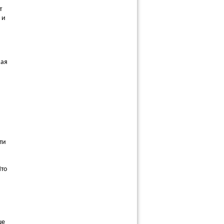
т
 и
кая
ти
Что
ше