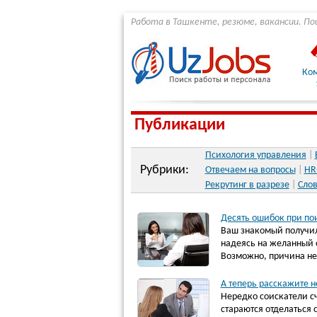
Работа в Ташкенте, резюме, вакансии. По
Ко
Публикации
Психология управления
|
Рубрики:
Отвечаем на вопросы
|
HR
Рекрутинг в разрезе
|
Слов
Десять ошибок при по
Ваш знакомый получил 
надеясь на желанный 
Возможно, причина не
А теперь расскажите н
Нередко соискатели с
стараются отделаться 