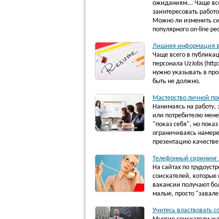
ожиданиям... Чаще все
заинтересовать работо
Можно ли изменить си
популярного on-line ре
Лишняя информация в 
Чаще всего в публикац
персонала UzJobs (http
нужно указывать в про
быть не должно.
Мастерство личной пр
Нанимаясь на работу, 
или потребителю менед
"показ себя", но пока
ограничиваясь намерен
презентацию качестве
Телефонный скрининг 
На сайтах по трудоуст
соискателей, которые 
вакансии получают бо
малые, просто "завал
Учитесь властвовать с