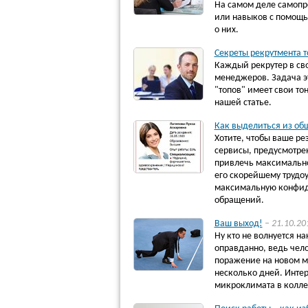
На самом деле самопр
или навыков с помощью
о них.
Секреты рекрутмента т
Каждый рекрутер в сво
менеджеров. Задача эт
"топов" имеет свои то
нашей статье.
Как выделиться из общ
Хотите, чтобы ваше р
сервисы, предусмотре
привлечь максимально
его скорейшему трудоу
максимальную конфиде
обращений.
Ваш выход!
– 21.10.20
Ну кто не волнуется н
оправданно, ведь чело
поражение на новом ме
несколько дней. Интер
микроклимата в коллек