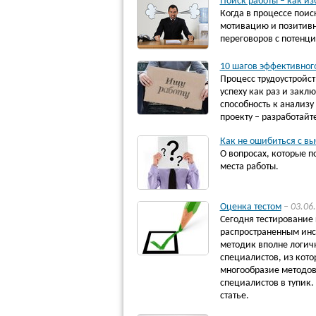
Поиск работы – как и
Когда в процессе поис
мотивацию и позитивн
переговоров с потенци
10 шагов эффективног
Процесс трудоустройс
успеху как раз и закл
способность к анализу
проекту – разработайт
Как не ошибиться с в
О вопросах, которые п
места работы.
Оценка тестом
– 03.06
Сегодня тестирование 
распространенным инс
методик вполне логич
специалистов, из кот
многообразие методов 
специалистов в тупик.
статье.