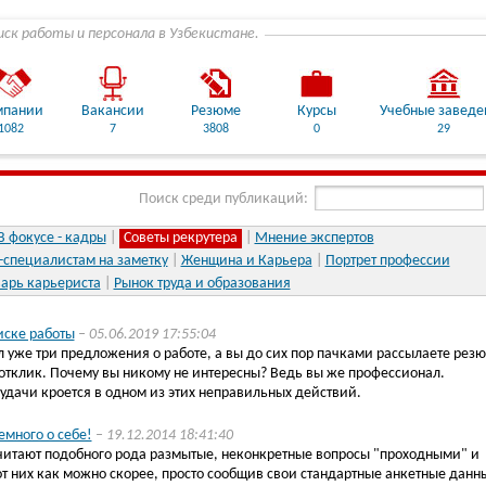
иск работы и персонала в Узбекистане.
мпании
Вакансии
Резюме
Курсы
Учебные заведе
1082
7
3808
0
29
Поиск среди публикаций:
В фокусе - кадры
|
Советы рекрутера
|
Мнение экспертов
-специалистам на заметку
|
Женщина и Карьера
|
Портрет профессии
арь карьериста
|
Рынок труда и образования
иске работы
– 05.06.2019 17:55:04
уже три предложения о работе, а вы до сих пор пачками рассылаете рез
отклик. Почему вы никому не интересны? Ведь вы же профессионал.
удачи кроется в одном из этих неправильных действий.
емного о себе!
– 19.12.2014 18:41:40
читают подобного рода размытые, неконкретные вопросы "проходными" и
от них как можно скорее, просто сообщив свои стандартные анкетные данн