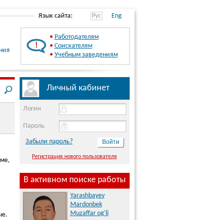
Язык сайта:
Рус
Eng
•
Работодателям
•
Соискателям
ния
•
Учебным заведениям
Личный кабинет
Логин
Пароль
Забыли пароль?
Регистрация нового пользователя
юме,
В активном поиске работы
Yarashbayev
Mardonbek
Muzaffar og'li
ые.