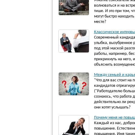
Многие соискатели жал
волноваться и на встре
тише. И это при том, ч
могут быстро находить
месте?
Классическое интервь
Современный кандидат
улыбка, вызубренное 
под этой маской разг
работы, например, бе
прикрикнуть на него, 
объяснить возмущенном
Между семьей и карье
"Что для вас стоит на
кандидатов отреагиру
("Работодателю больше
сознаюсь, что работа 
действительно ли рекр
они хотят услышать?
Почему меня не повы
Каждый из нас, доброс
повышение. Естественн
повышения. Имя таким