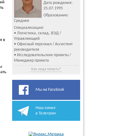
ний
Дата рождения:
ть
25.07.1995
Образование:
Среднее
Специализация:
• Логистика, склад, ВЭД /
Управляющий
я в
• Офисный персонал / Ассистент
руководителя
• Исследовательские проекты /
Менеджер проекта
ы
Как сюда попасть?
вать
Мы на Facebook
Наш канал
в Телеграм