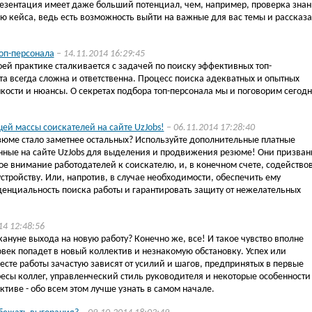
езентация имеет даже больший потенциал, чем, например, проверка зна
 кейса, ведь есть возможность выйти на важные для вас темы и рассказа
оп-персонала
– 14.11.2014 16:29:45
ей практике сталкивается с задачей по поиску эффективных топ-
а всегда сложна и ответственна. Процесс поиска адекватных и опытных
нкости и нюансы. О секретах подбора топ-персонала мы и поговорим сегодн
ей массы соискателей на сайте UzJobs!
– 06.11.2014 17:28:40
езюме стало заметнее остальных? Используйте дополнительные платные
нные на сайте UzJobs для выделения и продвижения резюме! Они призван
е внимание работодателей к соискателю, и, в конечном счете, содейство
стройству. Или, напротив, в случае необходимости, обеспечить ему
нциальность поиска работы и гарантировать защиту от нежелательных
14 12:48:56
акануне выхода на новую работу? Конечно же, все! И такое чувство вполне
век попадет в новый коллектив и незнакомую обстановку. Успех или
сте работы зачастую зависят от усилий и шагов, предпринятых в первые
есы коллег, управленческий стиль руководителя и некоторые особенности
тиве - обо всем этом лучше узнать в самом начале.