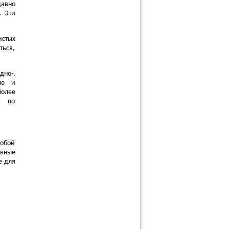
давно
. Эти
истых
ться,
дно-,
ию и
более
т по
собой
овные
е для