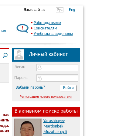
Язык сайта:
Рус
Eng
•
Работодателям
•
Соискателям
ния
•
Учебным заведениям
Личный кабинет
Логин
Пароль
Забыли пароль?
Регистрация нового пользователя
В активном поиске работы
 нас
енить
Yarashbayev
рода.
Mardonbek
ания
Muzaffar og'li