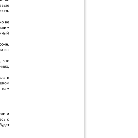
ые во
авьте
взять
ко не
ежним
ычный
роче.
ли вы
, что
ниях,
ела в
ишком
т вам
сли и
есь с
будет