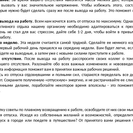
ранее.
За время вашего отсутствия накопится масса мелких дел, котор
 вызвать у вас значительное напряжение. Чтобы избежать этого, сост
орые нужно будет сделать сразу же после выхода на работу. Это поможет 
 выхода на работу.
Всем нам хочется взять от отпуска по максимуму. Одна
активного отдыха нашему организму необходимо адаптироваться к пр
нь не стал для вас стрессом, дайте себе 1-2 дня, чтобы войти в прив
работу.
ую неделю.
Эта неделя считается самой трудной. Сделайте ее немного ко
 первый рабочий день пришелся на середину недели. Вам будет легче, ес
уйдете на выходные, а затем уже с новыми силами приступите к работе.
 отсутствие.
После выхода на работу расспросите своих коллег о том
шего отсутствия. Разузнайте обо всех важных изменениях и нововведе
 Эта информация поможет вам в принятии важных рабочих решений.
ь из отпуска отдохнувшими и полными сил, стараются переделать все д
ит. Сохраните полученную «отпускную» энергию, и не растрачивайте ее сл
инными делами, поработайте некоторое время вполсилы - это поможе
.
тку советы по плавному возвращению к работе, освободите от них свои мы
я отпуска. Исходя из собственных желаний и возможностей, определит
уск в городе или поедете в путешествие? От принятого вами решения 