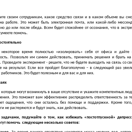
ите своим сотрудникам, какое средство связи и в каком объеме вы см
 на работе. Это может быть электронная почта, или какой-либо мессен
о до или после обеда. Всем будет спокойнее от осознания, что в экстр
сумеете помочь.
остоятельно
а некоторое время полностью «изолировать» себя от офиса и дайте
ость. Позвольте им самим действовать, принимать решения и брать на
. Проведите эксперимент - решите, что не будете выходить на связь со с
 на результат. Если все пройдет благополучно – в следующий раз увел
работников. Это будет полезным и для вас и для них.
чаях
которые могут возникнуть в ваше отсутствие и укажите компетентных люд
ения. Это поможет вам эффективнее распределить ответственность за т
нет ощущения, что они остались без помощи и поддержки. Кроме того
и не растеряются и будут знать, как действовать.
адачами, подумайте о том, как избежать «постотпускной» депрес
могут помочь следующие несколько советов: