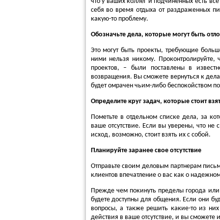
что у ваших коллег и подчиненных есть вс
себя во время отдыха от раздраженных пи
какую-то проблему.
Обозначьте дела, которые могут быть отл
Это могут быть проекты, требующие больш
ними нельзя никому. Проконтролируйте, ч
проектов, – были поставлены в извест
возвращения. Вы сможете вернуться к дела
будет омрачен чьим-либо беспокойством п
Определите круг задач, которые стоит взят
Пометьте в отдельном списке дела, за ко
ваше отсутствие. Если вы уверены, что не 
исход, возможно, стоит взять их с собой.
Планируйте заранее свое отсутствие
Отправьте своим деловым партнерам письма
клиентов впечатление о вас как о надежном 
Прежде чем покинуть пределы города или 
будете доступны для общения. Если они бу
вопросы, а также решить какие-то из них
действия в ваше отсутствие, и вы сможете