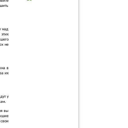
авите
ешить
у над
 этих
ашего
ск не
жна в
за их
дут у
кам.
мя вы
икшие
 свои