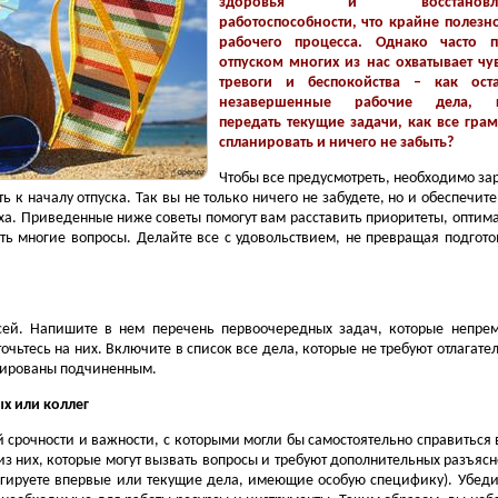
здоровья и восстановле
работоспособности, что крайне полезн
рабочего процесса. Однако часто п
отпуском многих из нас охватывает чу
тревоги и беспокойства – как оста
незавершенные рабочие дела, 
передать текущие задачи, как все гра
спланировать и ничего не забыть?
Чтобы все предусмотреть, необходимо за
ь к началу отпуска. Так вы не только ничего не забудете, но и обеспечите
а. Приведенные ниже советы помогут вам расставить приоритеты, оптим
ь многие вопросы. Делайте все с удовольствием, не превращая подгото
сей. Напишите в нем перечень первоочередных задач, которые непре
очьтесь на них. Включите в список все дела, которые не требуют отлагател
егированы подчиненным.
х или коллег
 срочности и важности, с которыми могли бы самостоятельно справиться
из них, которые могут вызвать вопросы и требуют дополнительных разъяс
егируете впервые или текущие дела, имеющие особую специфику). Убеди