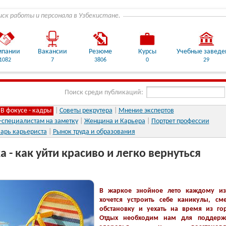
иск работы и персонала в Узбекистане.
мпании
Вакансии
Резюме
Курсы
Учебные заведе
1082
7
3806
0
29
Поиск среди публикаций:
В фокусе - кадры
|
Советы рекрутера
|
Мнение экспертов
-специалистам на заметку
|
Женщина и Карьера
|
Портрет профессии
арь карьериста
|
Рынок труда и образования
 - как уйти красиво и легко вернуться
В жаркое знойное лето каждому из
хочется устроить себе каникулы, см
обстановку и уехать на время из го
Отдых необходим нам для поддерж