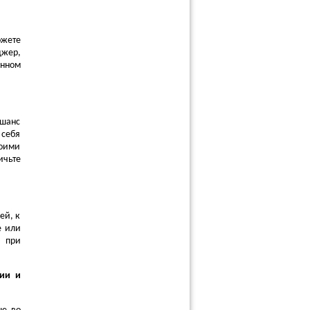
ожете
джер,
енном
 шанс
 себя
воими
ичьте
ей, к
е или
, при
сии и