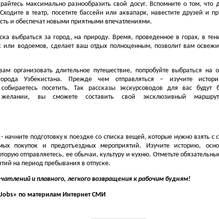
арайтесь максимально разнообразить свой досуг. Вспомните о том, что 
 Сходите в театр, посетите бассейн или аквапарк, навестите друзей и пр
ость и обеспечат новыми приятными впечатлениями.
ска выбраться за город, на природу. Время, проведенное в горах, в тен
к или водоемов, сделает ваш отдых полноценным, позволит вам освежи
вам организовать длительное путешествие, попробуйте выбраться на о
города Узбекистана. Прежде чем отправляться – изучите истор
 собираетесь посетить. Так рассказы экскурсоводов для вас будут 
желании, вы сможете составить свой эксклюзивный маршру
 - начните подготовку к поездке со списка вещей, которые нужно взять с 
имых покупок и предотъездных мероприятий. Изучите историю, осн
торую отправляетесь, ее обычаи, культуру и кухню. Отметьте обязательны
ятий на период пребывания в отпуске.
чатлений и плавного, легкого возвращения к рабочим будням!
zJobs» по материлам
Интернет СМИ