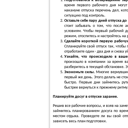
Подготовьтесь к возвращению за
время первого рабочего дня могут
накануне отпуска перечень дел, кот
ситуацию под контроль.
Оставьте себе пару дней отпуска до
стоит забывать о том, что после 
условиям. Чтобы первый рабочий де
режим, отоспитесь и настройтесь на 
Сделайте короткой первую рабоч
Спланируйте свой отпуск так, чтобы
отработаете один - два дня и снова 
Узнайте, что происходило в ваше
произошло в компании за время ва
разберитесь в текущей обстановке.
Экономьте силы.
Многие вернувшис
первый же день. Этого делать не сто
быстро. Первые дни займитесь рут
быстрее вернуться к прежнему ритму
Планируйте досуг в отпуске заранее.
Решив все рабочие вопросы, и взяв на заме
займитесь планированием досуга по врем
местом отдыха. Проведете ли вы свой отп
зависеть весь план подготовки.