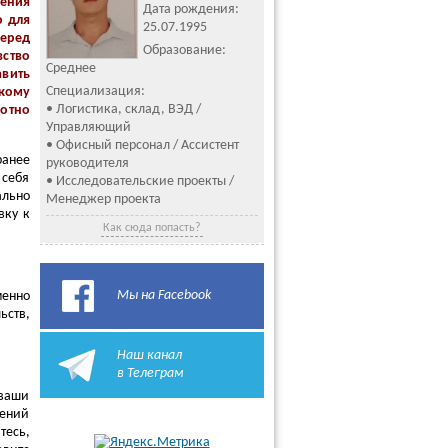
ния
Дата рождения:
о для
25.07.1995
еред
Образование:
вство
Среднее
вить
Специализация:
кому
• Логистика, склад, ВЭД /
мотно
Управляющий
• Офисный персонал / Ассистент
ранее
руководителя
 себя
• Исследовательские проекты /
ально
Менеджер проекта
вку к
Как сюда попасть?
Мы на Facebook
менно
ьств,
Наш канал
в Телеграм
 ваши
нений
тесь,