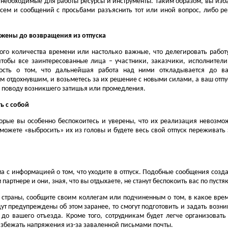
е необходимые для работы ресурсы и инструменты. Таким образом, вы изб
сем и сообщений с просьбами разъяснить тот или иной вопрос, либо р
ожены до возвращения из отпуска
ого количества времени или настолько важные, что делегировать работ
тобы все заинтересованные лица – участники, заказчики, исполнители
ность о том, что дальнейшая работа над ними откладывается до в
м отдохнувшим, и возьметесь за их решение с новыми силами, а ваш отпу
о поводу возникшего затишья или промедления.
ь с собой
торые вы особенно беспокоитесь и уверены, что их реализация невозмо
сможете «выбросить» их из головы и будете весь свой отпуск переживать 
 с информацией о том, что уходите в отпуск. Подобные сообщения созда
партнере и они, зная, что вы отдыхаете, не станут беспокоить вас по пустя
страны, сообщите своим коллегам или подчиненным о том, в какое вре
дут предупреждены об этом заранее, то смогут подготовить и задать возн
 до вашего отъезда. Кроме того, сотрудникам будет легче организовать
 избежать напряжения из-за заваленной письмами почты.