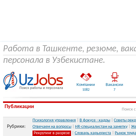
Работа в Ташкенте, резюме, вак
персонала в Узбекистане.
Компании
Вакансии
1082
7
Публикации
Поиск 
Психология управления
|
В фокусе - кадры
|
Советы рекр
Рубрики:
Отвечаем на вопросы
|
HR-специалистам на заметку
|
Же
Рекрутинг в разрезе
|
Словарь карьериста
|
Рынок труд