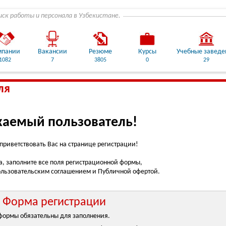
иск работы и персонала в Узбекистане.
мпании
Вакансии
Резюме
Курсы
Учебные заведе
1082
7
3805
0
29
ля
аемый пользователь!
риветствовать Вас на странице регистрации!
, заполните все поля регистрационной формы,
ользовательским соглашением и Публичной офертой.
Форма регистрации
формы обязательны для заполнения.