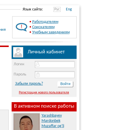
Язык сайта:
Рус
Eng
•
Работодателям
•
Соискателям
ния
•
Учебным заведениям
Личный кабинет
Логин
Пароль
Забыли пароль?
Регистрация нового пользователя
В активном поиске работы
Yarashbayev
Mardonbek
Muzaffar og'li