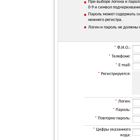
При выборе логина и парол
•
0-9 и символ подчеркивани
Пароль может содержать си
•
нижнего регистра.
•
Логин и пароль не должны с
*
Ф.И.О.:
*
Телефоне:
*
E-mail:
*
Регистрируется:
*
Логин:
*
Пароль:
*
Повторно пароль:
*
Цифры указанного
кода: