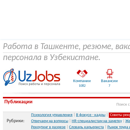
Работа в Ташкенте, резюме, вак
персонала в Узбекистане.
Компании
Вакансии
1082
7
Публикации
Поиск 
Психология управления
|
В фокусе - кадры
|
Советы рек
Рубрики:
Отвечаем на вопросы
|
HR-специалистам на заметку
|
Же
Рекрутинг в разрезе
|
Словарь карьериста
|
Рынок труда