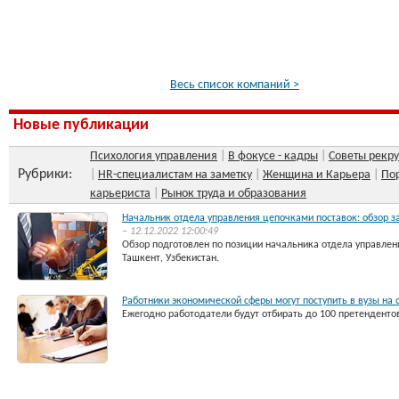
Весь список компаний >
Новые публикации
Психология управления
|
В фокусе - кадры
|
Советы рекру
Рубрики:
|
HR-специалистам на заметку
|
Женщина и Карьера
|
По
карьериста
|
Рынок труда и образования
Начальник отдела управления цепочками поставок: обзор зар
– 12.12.2022 12:00:49
Обзор подготовлен по позиции начальника отдела управлени
Ташкент, Узбекистан.
Работники экономической сферы могут поступить в вузы на 
Ежегодно работодатели будут отбирать до 100 претендентов