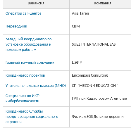
Вакансия
Компания
Оператор call-центра
Asia Taren
Переводчик
CBM
Младший координатор по
установке оборудования и
SUEZ INTERNATIONAL SAS
полевым работам
Главный научный сотрудник
ЦЭИР
Координатор проектов
Encompass Consulting
Учитель начальных классов (МНО)
СП "MEZON 4 EDUCATION "
Специалист по ИКТ-
ГРП при Кадастровом Агентстве
кибербезопасности
Координатор Службы
предотвращения социального
Филиал SOS Детские деревни
сиротства