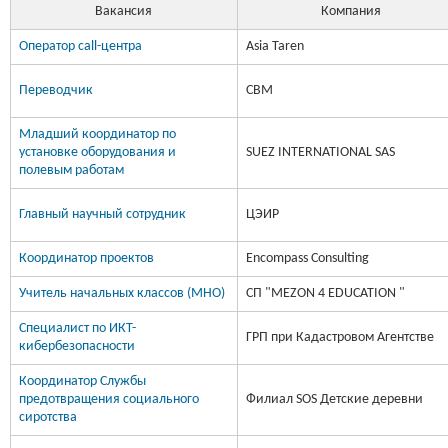
Вакансия
Компания
Оператор call-центра
Asia Taren
Переводчик
CBM
Младший координатор по
установке оборудования и
SUEZ INTERNATIONAL SAS
полевым работам
Главный научный сотрудник
ЦЭИР
Координатор проектов
Encompass Consulting
Учитель начальных классов (МНО)
СП "MEZON 4 EDUCATION "
Специалист по ИКТ-
ГРП при Кадастровом Агентстве
кибербезопасности
Координатор Службы
предотвращения социального
Филиал SOS Детские деревни
сиротства