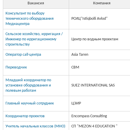
Вакансия
Компания
Консультант по выбору
технического оборудования
РСИЦ"Istiqbolli Avlod"
Медиацентра
Сельское хозяйство, ирригация /
Инженер по ирригационному
Центр по водным проектам
строительству
Оператор call-центра
Asia Taren
Переводчик
CBM
Младший координатор по
установке оборудования и
SUEZ INTERNATIONAL SAS
полевым работам
Главный научный сотрудник
ЦЭИР
Координатор проектов
Encompass Consulting
Учитель начальных классов (МНО)
СП "MEZON 4 EDUCATION "