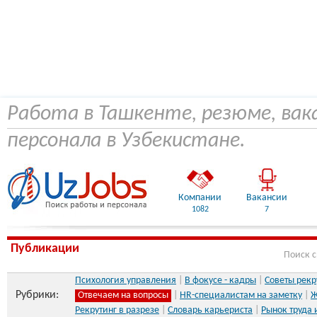
Работа в Ташкенте, резюме, вак
персонала в Узбекистане.
Компании
Вакансии
1082
7
Публикации
Поиск 
Психология управления
|
В фокусе - кадры
|
Советы рекр
Рубрики:
Отвечаем на вопросы
|
HR-специалистам на заметку
|
Ж
Рекрутинг в разрезе
|
Словарь карьериста
|
Рынок труда 