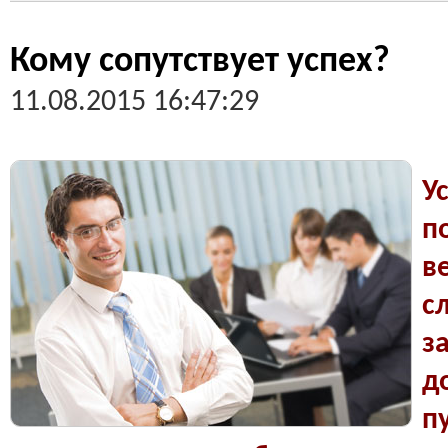
Кому сопутствует успех?
11.08.2015 16:47:29
У
п
в
с
з
д
п