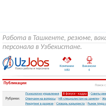
Работа в Ташкенте, резюме, вак
персонала в Узбекистане.
Компании
Вакансии
1082
6
Публикации
Поиск 
Психология управления
|
В фокусе - кадры
|
Советы ре
Рубрики:
Отвечаем на вопросы
|
HR-специалистам на заметку
|
Же
Рекрутинг в разрезе
|
Словарь карьериста
|
Рынок труда