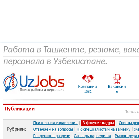
Работа в Ташкенте, резюме, вак
персонала в Узбекистане.
Компании
Вакансии
1082
6
Публикации
Поиск 
Психология управления
|
В фокусе - кадры
|
Советы ре
Рубрики:
Отвечаем на вопросы
|
HR-специалистам на заметку
|
Же
Рекрутинг в разрезе
|
Словарь карьериста
|
Рынок труда