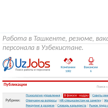
Работа в Ташкенте, резюме, вак
персонала в Узбекистане.
Компании
Вакансии
1082
6
Публикации
Поиск 
Психология управления
|
В фокусе - кадры
|
Советы ре
Рубрики:
Отвечаем на вопросы
|
HR-специалистам на заметку
|
Же
Рекрутинг в разрезе
|
Словарь карьериста
|
Рынок труда