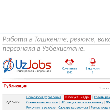
Работа в Ташкенте, резюме, вак
персонала в Узбекистане.
Компании
Вакансии
1082
6
Публикации
Поиск 
Психология управления
|
В фокусе - кадры
|
Советы ре
Рубрики:
Отвечаем на вопросы
|
HR-специалистам на заметку
|
Же
Рекрутинг в разрезе
|
Словарь карьериста
|
Рынок труда