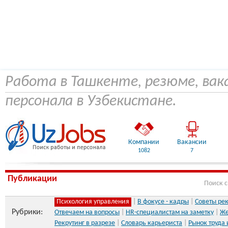
Работа в Ташкенте, резюме, вак
персонала в Узбекистане.
Компании
Вакансии
1082
7
Публикации
Поиск 
Психология управления
|
В фокусе - кадры
|
Советы ре
Рубрики:
Отвечаем на вопросы
|
HR-специалистам на заметку
|
Же
Рекрутинг в разрезе
|
Словарь карьериста
|
Рынок труда