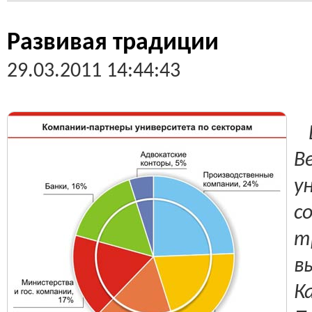
Развивая традиции
29.03.2011 14:44:43
В
В
у
с
т
в
К