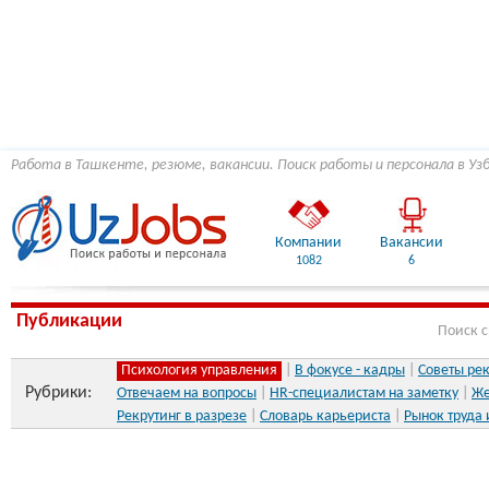
Работа в Ташкенте, резюме, вакансии. Поиск работы и персонала в Уз
Компании
Вакансии
1082
6
Публикации
Поиск 
Психология управления
|
В фокусе - кадры
|
Советы ре
Рубрики:
Отвечаем на вопросы
|
HR-специалистам на заметку
|
Же
Рекрутинг в разрезе
|
Словарь карьериста
|
Рынок труда