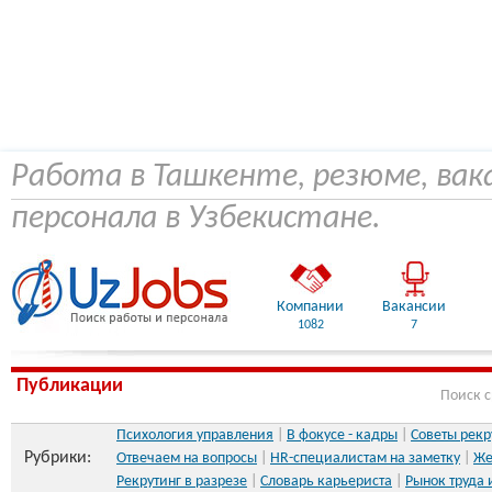
Работа в Ташкенте, резюме, вак
персонала в Узбекистане.
Компании
Вакансии
1082
7
Публикации
Поиск 
Психология управления
|
В фокусе - кадры
|
Советы рекр
Рубрики:
Отвечаем на вопросы
|
HR-специалистам на заметку
|
Же
Рекрутинг в разрезе
|
Словарь карьериста
|
Рынок труда 