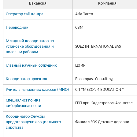
Вакансия
Компания
Оператор call-центра
Asia Taren
Переводчик
CBM
Младший координатор по
установке оборудования и
SUEZ INTERNATIONAL SAS
полевым работам
Главный научный сотрудник
ЦЭИР
Координатор проектов
Encompass Consulting
Учитель начальных классов (МНО)
СП "MEZON 4 EDUCATION "
Специалист по ИКТ-
ГРП при Кадастровом Агентстве
кибербезопасности
Координатор Службы
предотвращения социального
Филиал SOS Детские деревни
сиротства