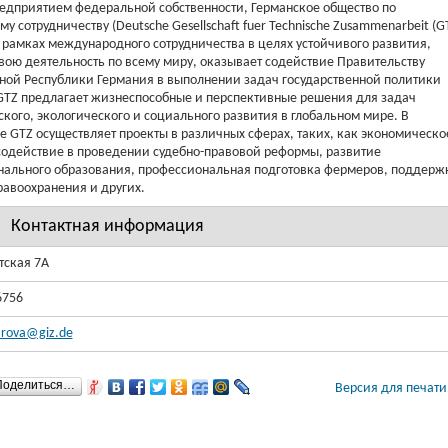
едприятием федеральной собственности, Германское общество по
у сотрудничеству (Deutsche Gesellschaft fuer Technische Zusammenarbeit (G
в рамках международного сотрудничества в целях устойчивого развития,
вою деятельность по всему миру, оказывает содействие Правительству
ой Республики Германия в выполнении задач государственной политики
GTZ предлагает жизнеспособные и перспективные решения для задач
кого, экологического и социального развития в глобальном мире. В
е GTZ осуществляет проекты в различных сферах, таких, как экономическо
содействие в проведении судебно-правовой реформы, развитие
ального образования, профессиональная подготовка фермеров, поддерж
равоохранения и других.
Контактная информация
тская 7А
6756
arova@giz.de
Поделиться…
Версия для печат