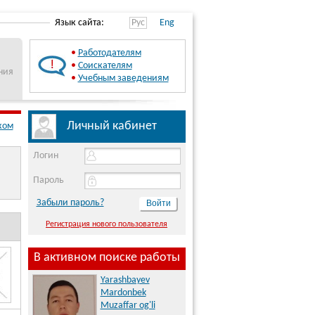
Язык сайта:
Рус
Eng
•
Работодателям
•
Соискателям
ния
•
Учебным заведениям
Личный кабинет
ком
Логин
Пароль
Забыли пароль?
Регистрация нового пользователя
В активном поиске работы
Yarashbayev
Mardonbek
Muzaffar og'li