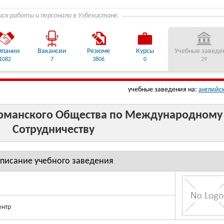
иск работы и персонала в Узбекистане.
мпании
Вакансии
Резюме
Курсы
Учебные заведе
1082
7
3806
0
29
учебные заведения на:
английс
ерманского Общества по Международному
Сотрудничеству
писание учебного заведения
ентр