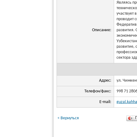
Являясь пр
техническом
участвует 
проводит с
Федеративн
Описание:
развития. 
экономичес
Узбекистан
развитие, 
профессион
сектора зд
Адрес:
ул. Чимкен
Телефон/факс:
998 71 280
E-mail:
guzal.kahh
< Вернуться