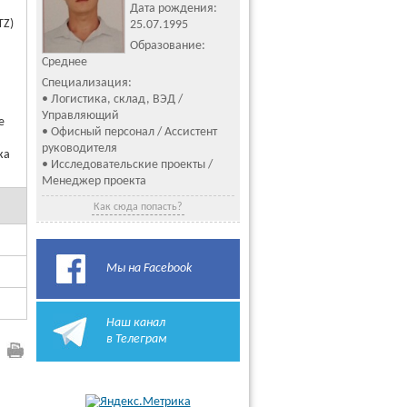
Дата рождения:
TZ)
25.07.1995
Образование:
Среднее
Специализация:
• Логистика, склад, ВЭД /
Управляющий
е
• Офисный персонал / Ассистент
руководителя
ка
• Исследовательские проекты /
Менеджер проекта
Как сюда попасть?
Мы на Facebook
Наш канал
в Телеграм
и