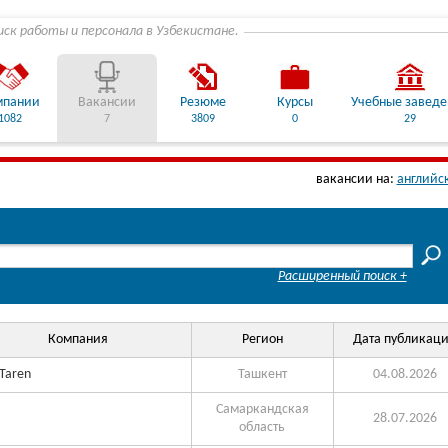
иск работы и персонала в Узбекистане.
мпании
Вакансии
Резюме
Курсы
Учебные завед
1082
7
3809
0
29
вакансии на:
английс
Расширенный поиск +
Компания
Регион
Дата публикац
 Taren
Ташкент
04.08.2026
Самаркандская
28.07.2026
область