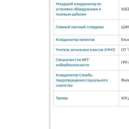
Младший координатор по
установке оборудования и
SUEZ
полевым работам
Главный научный сотрудник
ЦЭИ
Координатор проектов
Enco
Учитель начальных классов (МНО)
СП 
Специалист по ИКТ-
ГРП 
кибербезопасности
Координатор Службы
предотвращения социального
Фили
сиротства
Тренер
SOS 