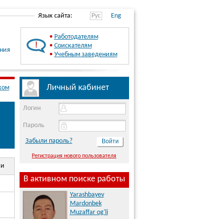
Язык сайта:
Рус
Eng
•
Работодателям
•
Соискателям
ения
•
Учебным заведениям
Личный кабинет
ком
Логин
Пароль
Забыли пароль?
Регистрация нового пользователя
ии
В активном поиске работы
Yarashbayev
Mardonbek
Muzaffar og'li