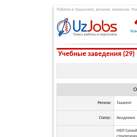
Работа в Ташкенте, резюме, вакансии. По
Ко
Учебные заведения (29)
О
Регион:
Ташкент
Статус:
Академия
MEP Consul
стратегиче