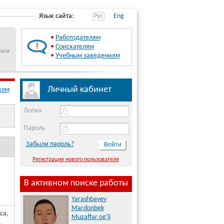
Язык сайта:
Рус
Eng
•
Работодателям
•
Соискателям
ния
•
Учебным заведениям
Личный кабинет
ком
Логин
Пароль
Забыли пароль?
Регистрация нового пользователя
В активном поиске работы
Yarashbayev
Mardonbek
са,
Muzaffar og'li
.