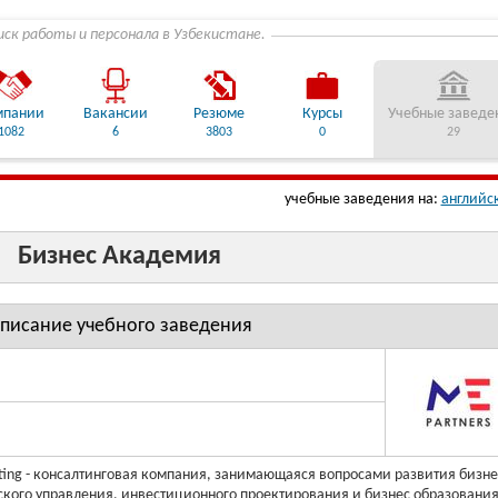
иск работы и персонала в Узбекистане.
мпании
Вакансии
Резюме
Курсы
Учебные заведе
1082
6
3803
0
29
учебные заведения на:
английс
Бизнес Академия
писание учебного заведения
ting - консалтинговая компания, занимающаяся вопросами развития бизне
ского управления, инвестиционного проектирования и бизнес образования