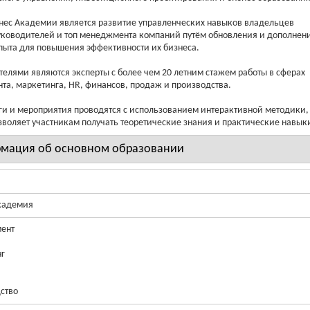
ес Академии является развитие управленческих навыков владельцев
уководителей и топ менеджмента компаний путём обновления и дополнен
пыта для повышения эффективности их бизнеса.
елями являются эксперты с более чем 20 летним стажем работы в сферах
а, маркетинга, HR, финансов, продаж и производства.
ги и мероприятия проводятся с использованием интерактивной методики,
зволяет участникам получать теоретические знания и практические навык
мация об основном образовании
кадемия
ент
г
ство