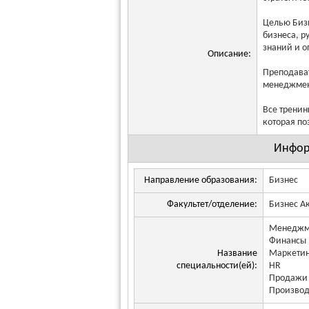
Целью Бизн
бизнеса, р
знаний и о
Описание:
Преподават
менеджмент
Все тренин
которая по
Инфор
Направление образования:
Бизнес
Факультет/отделение:
Бизнес А
Менеджм
Финансы
Название
Маркетин
специальности(ей):
HR
Продажи
Производ