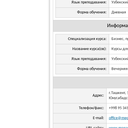
Язык преподавания:
Узбекски
Форма обучения:
Дневная
Информа
Специализация курса:
Бизнес, 
Название курса(ов):
Курсы дл
Язык преподавания:
Узбекски
Форма обучения:
Вечерняя
г.Ташкент, 
Адрес:
Юнусабадск
Телефон/факс:
+998 95 34
E-mail:
office@mep