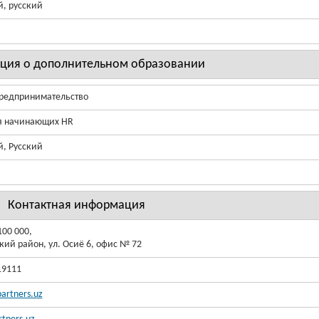
й, русский
ция о дополнительном образовании
предпринимательство
я начинающих HR
й, Русский
Контактная информация
100 000,
ий район, ул. Осиё 6, офис № 72
19111
artners.uz