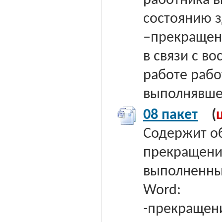
работника 
состоянию з
–прекращен
в связи с в
работе рабо
выполнявшег
08 пакет
(
Содержит о
прекращени
выполненных
Word:
-прекращени