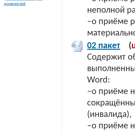
должностей
неполной ра
–о приёме р
материальн
02 пакет
(
Содержит о
выполненных
Word:
–о приёме н
сокращённы
(инвалида),
–о приёме н