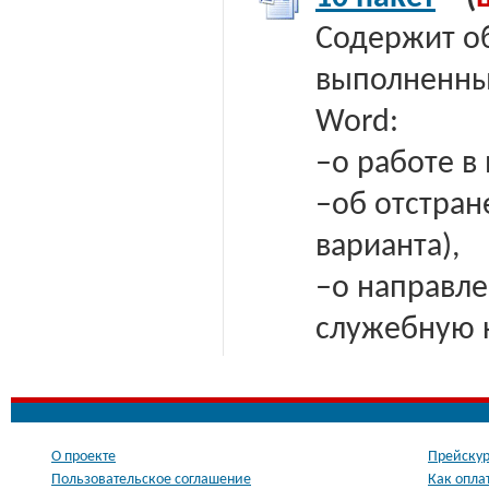
Содержит о
выполненных
Word:
–о работе в
–об отстран
варианта),
–о направле
служебную 
О проекте
Прейскур
Пользовательское соглашение
Как опла