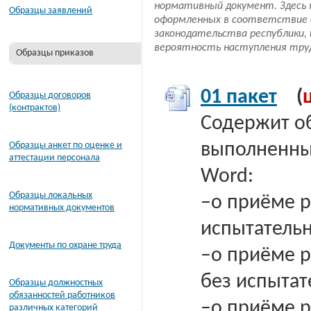
нормативный документ. Здесь 
Образцы заявлений
оформленных в соответствие 
законодательства республики,
вероятность наступления труд
Образцы приказов
01 пакет
(
Образцы договоров
(контрактов)
Содержит о
выполненных
Образцы анкет по оценке и
аттестации персонала
Word:
Образцы локальных
–о приёме р
нормативных документов
испытатель
Документы по охране труда
–о приёме р
без испытат
Образцы должностных
обязанностей работников
–о приёме р
различных категорий