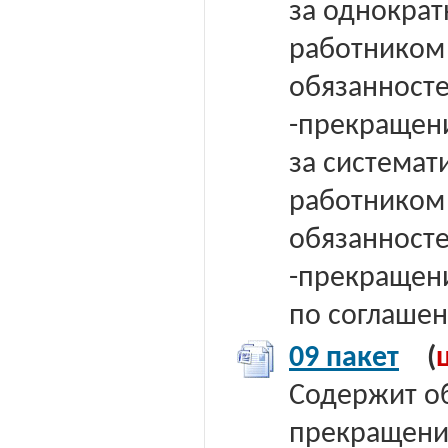
за однократ
работником
обязанносте
-прекращени
за системат
работником
обязанносте
-прекращени
по соглаше
09 пакет
(
Содержит о
прекращени