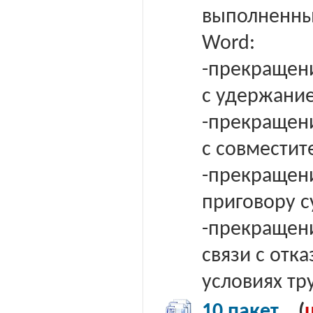
выполненных
Word:
-прекращени
с удержание
-прекращени
с совместит
-прекращен
приговору с
-прекращени
связи с отк
условиях тр
10 пакет
(