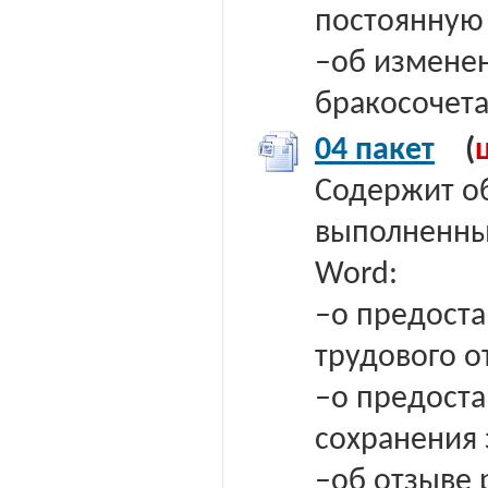
постоянную 
–об изменен
бракосочет
04 пакет
(
Содержит о
выполненных
Word:
–о предоста
трудового о
–о предоста
сохранения 
–об отзыве 