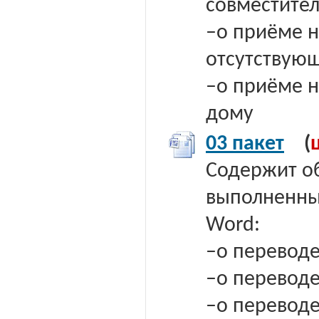
совместител
–о приёме н
отсутствующ
–о приёме н
дому
03 пакет
(
Содержит о
выполненных
Word:
–о переводе
–о переводе
–о переводе