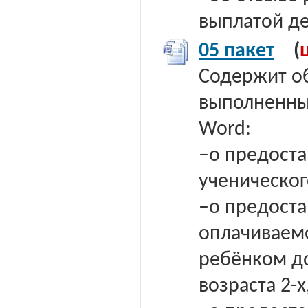
выплатой д
05 пакет
(
Содержит о
выполненных
Word:
–о предоста
ученическог
–о предоста
оплачиваемо
ребёнком д
возраста 2-х