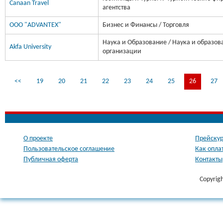
Canaan Travel
агентства
OOO "ADVANTEX"
Бизнес и Финансы / Торговля
Наука и Образование / Наука и образов
Akfa University
организации
<<
19
20
21
22
23
24
25
26
27
О проекте
Прейскур
Пользовательское соглашение
Как опла
Публичная оферта
Контакты
Copyrig