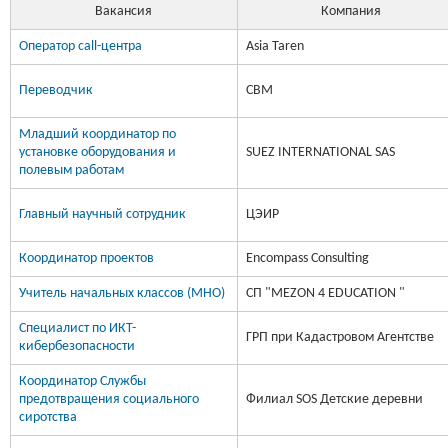
Вакансия
Компания
Оператор call-центра
Asia Taren
Переводчик
CBM
Младший координатор по
установке оборудования и
SUEZ INTERNATIONAL SAS
полевым работам
Главный научный сотрудник
ЦЭИР
Координатор проектов
Encompass Consulting
Учитель начальных классов (МНО)
СП "MEZON 4 EDUCATION "
Специалист по ИКТ-
ГРП при Кадастровом Агентстве
кибербезопасности
Координатор Службы
предотвращения социального
Филиал SOS Детские деревни
сиротства