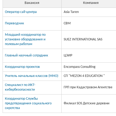
Вакансия
Компания
Оператор call-центра
Asia Taren
Переводчик
CBM
Младший координатор по
установке оборудования и
SUEZ INTERNATIONAL SAS
полевым работам
Главный научный сотрудник
ЦЭИР
Координатор проектов
Encompass Consulting
Учитель начальных классов (МНО)
СП "MEZON 4 EDUCATION "
Специалист по ИКТ-
ГРП при Кадастровом Агентстве
кибербезопасности
Координатор Службы
предотвращения социального
Филиал SOS Детские деревни
сиротства