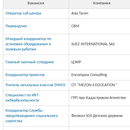
Вакансия
Компания
Оператор call-центра
Asia Taren
Переводчик
CBM
Младший координатор по
установке оборудования и
SUEZ INTERNATIONAL SAS
полевым работам
Главный научный сотрудник
ЦЭИР
Координатор проектов
Encompass Consulting
Учитель начальных классов (МНО)
СП "MEZON 4 EDUCATION "
Специалист по ИКТ-
ГРП при Кадастровом Агентстве
кибербезопасности
Координатор Службы
предотвращения социального
Филиал SOS Детские деревни
сиротства