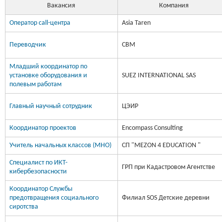
Вакансия
Компания
Оператор call-центра
Asia Taren
Переводчик
CBM
Младший координатор по
установке оборудования и
SUEZ INTERNATIONAL SAS
полевым работам
Главный научный сотрудник
ЦЭИР
Координатор проектов
Encompass Consulting
Учитель начальных классов (МНО)
СП "MEZON 4 EDUCATION "
Специалист по ИКТ-
ГРП при Кадастровом Агентстве
кибербезопасности
Координатор Службы
предотвращения социального
Филиал SOS Детские деревни
сиротства