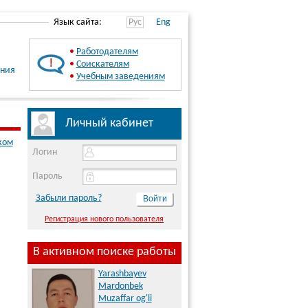
Язык сайта:
Рус
Eng
•
Работодателям
•
Соискателям
ения
•
Учебным заведениям
Личный кабинет
ком
Логин
Пароль
Забыли пароль?
Регистрация нового пользователя
В активном поиске работы
Yarashbayev
Mardonbek
Muzaffar og'li