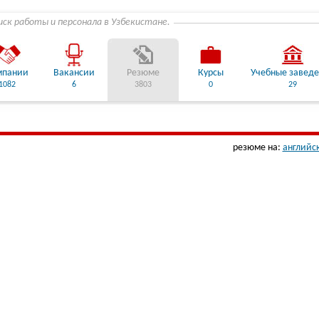
иск работы и персонала в Узбекистане.
мпании
Вакансии
Резюме
Курсы
Учебные завед
1082
6
3803
0
29
резюме на:
английс