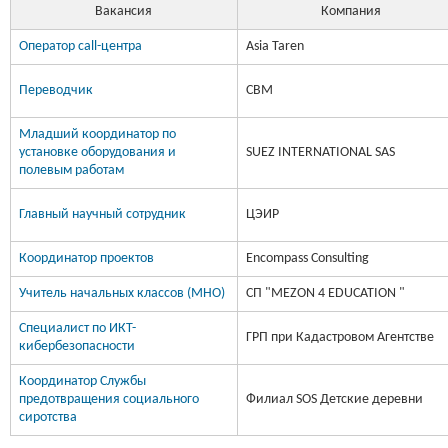
Вакансия
Компания
Оператор call-центра
Asia Taren
Переводчик
CBM
Младший координатор по
установке оборудования и
SUEZ INTERNATIONAL SAS
полевым работам
Главный научный сотрудник
ЦЭИР
Координатор проектов
Encompass Consulting
Учитель начальных классов (МНО)
СП "MEZON 4 EDUCATION "
Специалист по ИКТ-
ГРП при Кадастровом Агентстве
кибербезопасности
Координатор Службы
предотвращения социального
Филиал SOS Детские деревни
сиротства