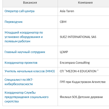
Вакансия
Компания
Оператор call-центра
Asia Taren
Переводчик
CBM
Младший координатор по
установке оборудования и
SUEZ INTERNATIONAL SAS
полевым работам
Главный научный сотрудник
ЦЭИР
Координатор проектов
Encompass Consulting
Учитель начальных классов (МНО)
СП "MEZON 4 EDUCATION "
Специалист по ИКТ-
ГРП при Кадастровом Агентстве
кибербезопасности
Координатор Службы
предотвращения социального
Филиал SOS Детские деревни
сиротства