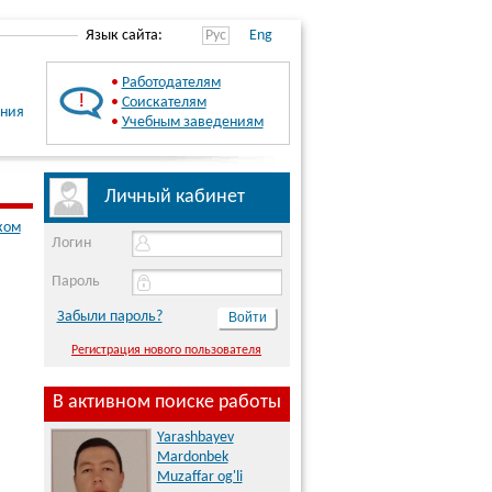
Язык сайта:
Рус
Eng
•
Работодателям
•
Соискателям
ения
•
Учебным заведениям
Личный кабинет
ком
Логин
Пароль
Забыли пароль?
Регистрация нового пользователя
В активном поиске работы
Yarashbayev
Mardonbek
Muzaffar og'li