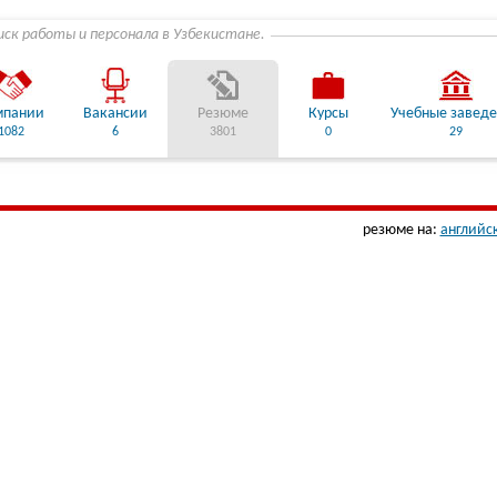
иск работы и персонала в Узбекистане.
мпании
Вакансии
Резюме
Курсы
Учебные завед
1082
6
3801
0
29
резюме на:
английс