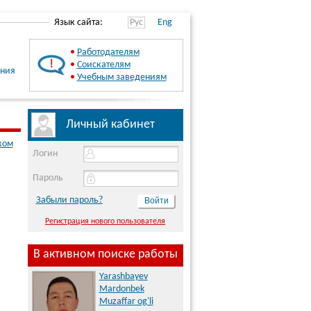
Язык сайта:
Рус
Eng
•
Работодателям
•
Соискателям
ения
•
Учебным заведениям
Личный кабинет
ком
Логин
Пароль
Забыли пароль?
Регистрация нового пользователя
В активном поиске работы
Yarashbayev
Mardonbek
Muzaffar og'li